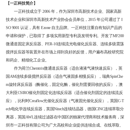
【一正科技简介】
一正科技成立于 2006 年，作为深圳市高新技术企业、国家高新
技术企业和深圳市高新技术产业协会会员单位，2015 年公司通过了 I
SO 9001 认证，具有 Ezone 自主品牌。一正科技注重自有知识产品的
申请和保护，已取得了 多项实用新型专利及发明专利。开发了MF200
微通道固定床反应器、PER-10连续流光电催化反应器、连续多级震荡
搅拌反应器等装置并在市场上得到良好的反馈，用户遍布高校研究院
和药企、精细化工企业。
作为荷兰Chemtrix微通道反应器（适合液液气液快速反应），英
国AM连续多级搅拌反应器（适合气液固多相慢反应），瑞典SpinChe
m旋转床反应器（酶催化，固定化酶，催化剂需要回收的反应），澳
大利亚CSIRO催化剂固定化连续反应器（适合催化剂固定的连续流反
应），比利时Creaflow光催化反应器（气液固光催化反应），英国C-T
ech电化学连续反应器，英国Nitech连续结晶器，德国CINC连续萃取分
离器，英国AWL连续过滤器在中国区的独家代理商和技术服务商，深
圳市一正科技有限公司为广大高校和企业提供连续合成、在线萃取、