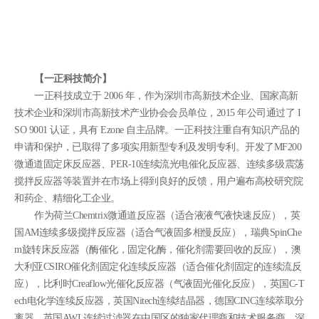
【一正科技简介】
一正科技成立于 2006 年，作为深圳市高新技术企业、国家高新
技术企业和深圳市高新技术产业协会会员单位，2015 年公司通过了 I
SO 9001 认证，具有 Ezone 自主品牌。一正科技注重自有知识产品的
申请和保护，已取得了多项实用新型专利及发明专利。开发了MF200
微通道固定床反应器、PER-10连续流光电催化反应器、连续多级震荡
搅拌反应器等装置并在市场上得到良好的反馈，用户遍布高校研究院
和药企、精细化工企业。
作为荷兰Chemtrix微通道反应器（适合液液气液快速反应），英
国AM连续多级搅拌反应器（适合气液固多相慢反应），瑞典SpinChe
m旋转床反应器（酶催化，固定化酶，催化剂需要回收的反应），澳
大利亚CSIRO催化剂固定化连续反应器（适合催化剂固定的连续流反
应），比利时Creaflow光催化反应器（气液固光催化反应），英国C-T
ech电化学连续反应器，英国Nitech连续结晶器，德国CINC连续萃取分
离器，英国AWL连续过滤器在中国区的独家代理商和技术服务商，深