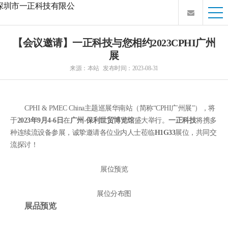
【会议邀请】一正科技与您相约2023CPHI广州
展
来源：本站 发布时间：2023-08-31
CPHI & PMEC China主题巡展华南站（简称“CPHI广州展”），将
于
2023年9月4-6日
在
广州-保利世贸博览馆
盛大举行。
一正科技
将携多
种连续流设备参展，诚挚邀请各位业内人士莅临
H1G33
展位，共同交
流探讨！
展位预览
展位分布图
展品预览